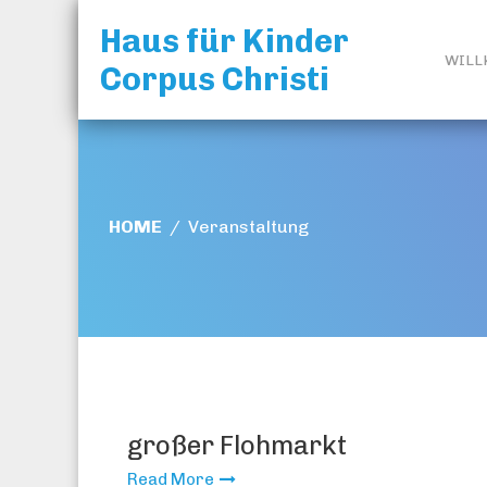
Skip
Haus für Kinder
to
WIL
content
Corpus Christi
HOME
/
Veranstaltung
großer Flohmarkt
Read More