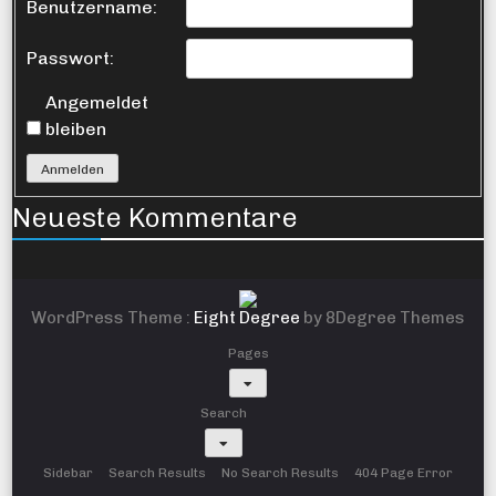
Benutzername:
Passwort:
Angemeldet
bleiben
Anmelden
Neueste Kommentare
WordPress Theme :
Eight Degree
by 8Degree Themes
Pages
Search
Sidebar
Search Results
No Search Results
404 Page Error